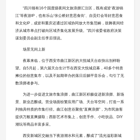
“四川领有16个国度级夜间文旅浪掷汇注区，既有成皆‘夜游锦
江’等夜游IP，也有乐山‘张公桥好意思食街’、自贡灯会等好意思食
和文化IP，成皆和重庆还通过区域协同放大市集范畴，鼓舞夜间经
济从城市单点打破向区域齐集化发展升级。”四川省委省政府决策
谋划委员会副主任李后强说。
场景无间上新
夜幕来临，位于西安市曲江新区的大悦城天台欢快出别样盼
望。自5月起，第六届天台生计节在西安大悦城启幕，40多个特质
摊位的创意集市，以及不如期举办的落日后躺平音乐会，勾引了无
数浪掷者参与。
为进一步促进文旅市集浪掷，曲江新区积极促进新浪掷、新场
景、新业态酿成。营业场面纷繁应用广场、天台等空间，打造一系
列独具特质的市集行径。曲江创意谷聚焦“直爽浪掷”，为市民旅客
提供万般直爽摄取；西影艺术市集上，创意手作、小吃饮品、DIY
潮玩等商品丰富多采。
西安新城区交融当下夜游潮水和元素，酿成了“流光溢彩新城