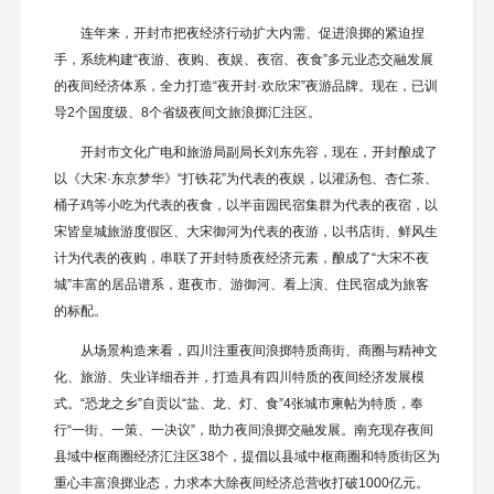
连年来，开封市把夜经济行动扩大内需、促进浪掷的紧迫捏
手，系统构建“夜游、夜购、夜娱、夜宿、夜食”多元业态交融发展
的夜间经济体系，全力打造“夜开封·欢欣宋”夜游品牌。现在，已训
导2个国度级、8个省级夜间文旅浪掷汇注区。
开封市文化广电和旅游局副局长刘东先容，现在，开封酿成了
以《大宋·东京梦华》“打铁花”为代表的夜娱，以灌汤包、杏仁茶、
桶子鸡等小吃为代表的夜食，以半亩园民宿集群为代表的夜宿，以
宋皆皇城旅游度假区、大宋御河为代表的夜游，以书店街、鲜风生
计为代表的夜购，串联了开封特质夜经济元素，酿成了“大宋不夜
城”丰富的居品谱系，逛夜市、游御河、看上演、住民宿成为旅客
的标配。
从场景构造来看，四川注重夜间浪掷特质商街、商圈与精神文
化、旅游、失业详细吞并，打造具有四川特质的夜间经济发展模
式。“恐龙之乡”自贡以“盐、龙、灯、食”4张城市柬帖为特质，奉
行“一街、一策、一决议”，助力夜间浪掷交融发展。南充现存夜间
县域中枢商圈经济汇注区38个，提倡以县域中枢商圈和特质街区为
重心丰富浪掷业态，力求本大除夜间经济总营收打破1000亿元。