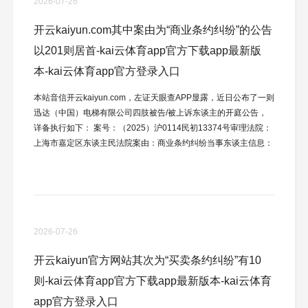
2026-07-26
开云kaiyun.com其中案由为“商业条约纠纷”的公告
以201则居首-kai云体育app官方下载app最新版
本-kai云体育app官方登录入口
本站音信开云kaiyun.com，左证天眼查APP显露，近日公布了一则
迅达（中国）电梯有限公司四肢被告/被上诉东谈主的开庭公告，
详备执行如下： 案号：（2025）沪0114民初13374号审理法院：
上海市嘉定区东谈主民法院案由：商业条约纠纷当事东谈主信息：
原告/上诉东谈主：台州宇隆电梯有限公司被告/被上诉东谈主：迅
达（中国）电梯有限公司开庭日历：2025年8月12日 左证统计，
近一年内以迅达（中国）电梯有限公司为当事东谈主的历史开庭公
告有319则，其中案由为“商业条约纠纷”的公告以201则居首...
2026-07-26
开云kaiyun官方网站其次为“买卖条约纠纷”有10
则-kai云体育app官方下载app最新版本-kai云体育
app官方登录入口