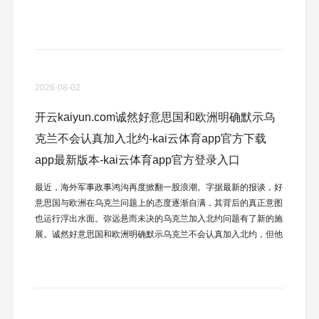
赢输”，而黝黑，两边还是悄然意象打算好了各自的筹码。乌克兰
在此次谈判中已被摒除在外，欧洲六国的沟通抗议声息则像配景音
相同被忽略。而此时，普京身旁的茶杯上，余留的唇印旁，平板电
脑上正束缚越过着对于顿涅茨克战场的浓烈数据。 伸开剩余69%
发布于：天津市...
2026-08-02
开云kaiyun.com诚然好意思国和欧洲明确默示乌
克兰不会认真加入北约-kai云体育app官方下载
app最新版本-kai云体育app官方登录入口
最近，海外军事政事鸿沟再度掀翻一股浪潮。字据最新的报谈，好
意思国与欧洲在乌克兰问题上的态度逐渐自满，其背后的真正意图
也运行浮出水面。弥远悬而未决的乌克兰加入北约问题有了新的施
展。诚然好意思国和欧洲明确默示乌克兰不会认真加入北约，但他
们却准备为乌克兰提供近似于北约第5条的安全保险。这个讯息依
然传出，赶快在海外社会中激勉了热烈的反响，如归拢颗巨石投进
了坦然的湖面，激起了层层浪潮。 伸开剩余47% 对乌克兰而言，
尽管这一安全保险能在某种进度上增强其安全感，但却可能将其置
于愈加危急的境地。乌克兰将成为...