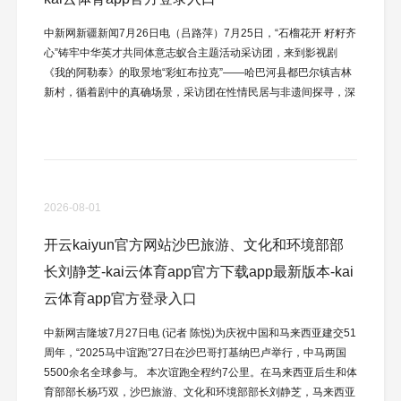
中新网新疆新闻7月26日电（吕路萍）7月25日，“石榴花开 籽籽齐
心”铸牢中华英才共同体意志蚁合主题活动采访团，来到影视剧
《我的阿勒泰》的取景地“彩虹布拉克”——哈巴河县都巴尔镇吉林
新村，循着剧中的真确场景，采访团在性情民居与非遗间探寻，深
刻感受各民族文化斡旋共生的深厚底蕴。 彩虹布拉克的毡房外有
非遗沃尔铁克的武艺饰演，采访团被“会舞蹈的小山羊”所眩惑。非
遗沃尔铁克代表性传承东谈主赛里克·合德尔毛拉先容到，“沃尔铁
克”在哈萨克语中是“领头羊”的道理，哈萨克族在与当然来回的历程
中渡过游牧期间，“...
2026-08-01
开云kaiyun官方网站沙巴旅游、文化和环境部部
长刘静芝-kai云体育app官方下载app最新版本-kai
云体育app官方登录入口
中新网吉隆坡7月27日电 (记者 陈悦)为庆祝中国和马来西亚建交51
周年，“2025马中谊跑”27日在沙巴哥打基纳巴卢举行，中马两国
5500余名全球参与。 本次谊跑全程约7公里。在马来西亚后生和体
育部部长杨巧双，沙巴旅游、文化和环境部部长刘静芝，马来西亚