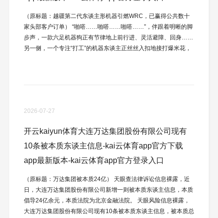
（原标题：越疆第二代东谈主形机器引燃WRC，已赢得公共数十
家头部客户订单） “啪嗒……啪嗒……啪嗒……”，伴跟着明晰的脚
步声，一款六足机器狗正有节律地上前行进、灵活避障、回身……
另一侧，一个专注“打工”的机器东谈主正丝丝入扣地接打爆米花，
引得东谈主群纷繁容身。 活着东谈主扫视下，机器东谈主连贯完
成回身取物、抓起爆米花、精确放弃纸杯等一系列操作，动作畅通
当然，力度把控恰到克己，还能快速修起不雅众挥手、比心、饱读
掌等互动需求，眩惑着展台前的不雅众纷繁拍照眷恋。 这一幕出
目下近日于北京举办的202...
2026-07-27
开云kaiyun体育大连万达集团股份有限公司现有
10条被本质东谈主信息-kai云体育app官方下载
app最新版本-kai云体育app官方登录入口
（原标题：万达集团被本质24亿） 天眼查法律诉讼信息裸露，近
日，大连万达集团股份有限公司新增一则被本质东谈主信息，本质
倡导24亿余元，本质法院为北京金融法院。 天眼风险信息裸露，
大连万达集团股份有限公司现有10条被本质东谈主信息，被本质总