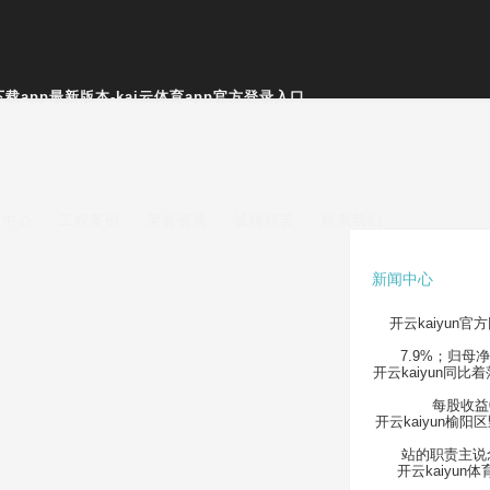
下载app最新版本-kai云体育app官方登录入口
闻中心
工程案例
荣誉资质
诚聘精英
联系我们
新闻中心
开云kaiyun
7.9%；归母
开云kaiyun同比着
每股收益0
开云kaiyun榆
站的职责主说
开云kaiyun