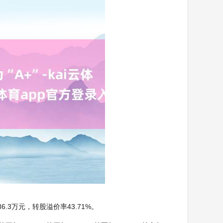
86.3万元，转股溢价率43.71%。