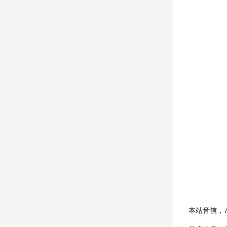
本站音信，7月