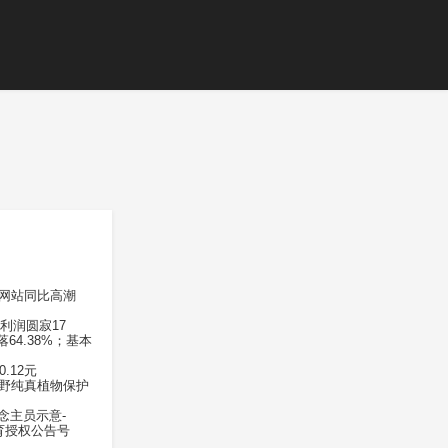
官方网站同比高潮
净利润圆寂17
落64.38%；基本
.12元
阳区野纯真植物保护
念主员示意-
体育授权公告号