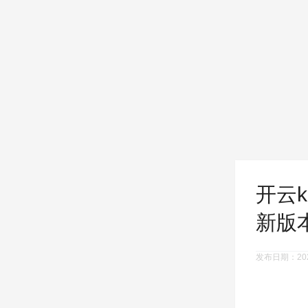
开云k
新版本
发布日期：2026