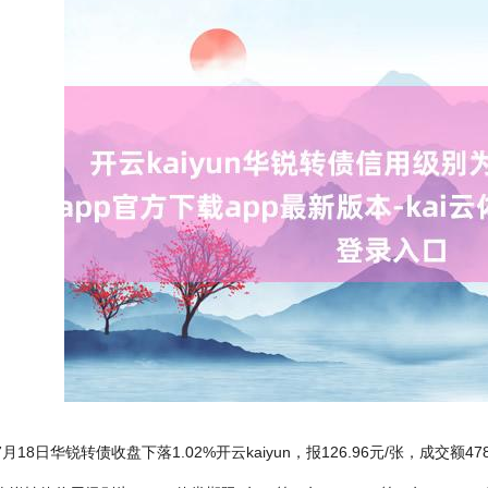
18日华锐转债收盘下落1.02%开云kaiyun，报126.96元/张，成交额47