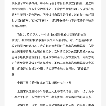
展酿成了有劲的撑持。中小银行基于本身钞票成立的酌量，遴选符
合增持债券，加多安全钞票成立，平滑贪图利润波动，应该说在监
管允许范围内是合理的。同期银行自愿生意债券，对市集也会起到
相识器的作用。它我方的利润，也粗略保持银行本身维持实体经济
的可陆续性。
“诚然，咱们以为，中小银行的债券投资也需要保持合理
的‘度’。要主理好投资收益和风险承担的平衡。对于个别债券投资
较为激进的金融机构，应该包涵债券面对的利率和信用风险。东说
念主民银即将陆续加强市集监测，实时将监测到的高风险机构的信
息分享给机构监管部门，包涵成本有余率以及市集风险，同期东说
念主民银即将陆续加强市集缔造，不休丰富利率和信用风险搞定器
具，阐扬好市集机制作用，切实退守金融市集风险。”曹媛媛示
意。
中国不寻求通过汇率贬值取得国外竞争上风
近期东说念主民币对好意思元汇率陆续增值，但对一揽子货币
汇率处于低位，东说念主民币汇率走势和汇率策略成为包涵焦点。
邹澜示意，近期，好意思国经济增速有所放缓，但物价水平仍