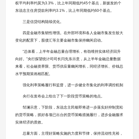
权平均利率约莫为3.3%，比上年同期低约45个基点，新披发的个
东说念主住房贷款利率约3.1%，比上年同期低约60个基点。
三是信贷结构陆续优化。
四是金融市集韧性增强。在外部环境和各人金融市集发生较大
变化的配景下，股债汇等主要金融市集保持幽闲启动。
“总体看，上半年金融总量合理增长，有劲维持实体经济回升
向好。”央行探望统计司司长闫先东示意，从上半年金融总量数据
来看，社会融资界限、货币供应量幽闲增长，同经济增长、价钱总
水平预期策画相匹配。
强化利率策略履行和监督，进一步健全市集化的利率调控机制
央行在发布会上给出了下一阶段货币策略的地点。
邹澜示意，下阶段，东说念主民银即将进一步落实好抑制宽松
的货币策略，抓好各项已出台的货币策略措施履行，进步金融服求
实体经济的质效。
总量方面，主理好策略实施的力度和节律，保持流动性充裕，