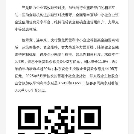
三是助力企业高效融资对接。加强与行业垄断部门的相易互
助，匡助金融机构进步融资对接遵守。全面引申寰球中小微企业资
金流信用信息分享平台，维持信贷资金精确直达信用白户、支早支
小等普惠领域。
他示意，连年来，央行聚焦民营和中小企业等普惠金融要点领
域，从策略指令、资金维持、智力缔造等方面开端，陆续健全金融
维持体制机制，进步企业融资可得性、普惠性和便利度。末端本年
5月末，普惠小微贷款余额是34.42万亿元，同比增长11.6%，近5
年的年均增速卓越20%；私东说念主控股企业贷款余额是44.95万
亿元。2025年5月新披发的普惠小微企业贷款、私东说念主控股企
业贷款加权平均利率永别是3.69%和3.45%，较客岁同期永别着落
0.66和0.6个百分点。