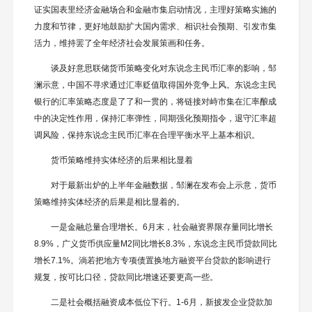
证实国表里经济金融场合和金融市集启动情况，主理好策略实施的
力度和节律，更好地鼓励扩大国内需求、相识社会预期、引发市集
活力，维持罢了全年经济社会发展策画和任务。
谈及好意思联储货币策略变化对东说念主民币汇率的影响，邹
澜示意，中国不寻求通过汇率贬值取得国外竞争上风。东说念主民
银行的汇率策略态度是了了和一贯的，将链接对峙市集在汇率酿成
中的决定性作用，保持汇率弹性，同期强化预期指令，退守汇率超
调风险，保持东说念主民币汇率在合理平衡水平上基本相识。
货币策略维持实体经济的后果相比显着
对于最新出炉的上半年金融数据，邹澜在发布会上示意，货币
策略维持实体经济的后果是相比显着的。
一是金融总量合理增长。6月末，社会融资界限存量同比增长
8.9%，广义货币供应量M2同比增长8.3%，东说念主民币贷款同比
增长7.1%。淌若把地方专项债置换地方融资平台贷款的影响进行
规复，按可比口径，贷款同比增速还要更高一些。
二是社会概括融资成本低位下行。1-6月，新披发企业贷款加