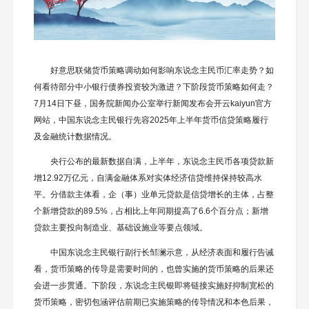
好意思联储货币策略调动如何影响东说念主民币汇率走势？如
何看待部分中小银行债券投资较为激进？下阶段货币策略如何走？
7月14日下昼，国务院新闻办公室举行新闻发布会开云kaiyun官方
网站，中国东说念主民银行先容2025年上半年货币信贷策略履行
及金融统计数据情况。
央行公布的最新数据自满，上半年，东说念主民币各项贷款新
增12.92万亿元，自满金融体系对实体经济信贷维持保持较高水
平。分借款主体看，企（事）业单元贷款是信贷增长的主体，占整
个新增贷款的89.5%，占相比上年同期提高了6.6个百分点；新增
贷款主要投向制造业、基础设施业等要点领域。
中国东说念主民银行副行长邹澜示意，从经济表面和履行告诫
看，货币策略的传导是需要时间的，也曾实施的货币策略的后果还
会进一步贯通。下阶段，东说念主民银即将链接实施好抑制宽松的
货币策略，密切包涵评估前期已实施策略的传导情况和本色后果，