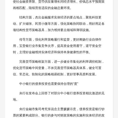
使社会融资界限、货币供应量增长同经济增长、价钱总水平预期策
画相匹配，陆续营造适应的金融总量环境。
结构方面，杰出金融服求实体经济的要点地点，聚焦科技更
动、扩大铺张、民营小微等方面，强化策略协同联动，用好用足各
项结构性货币策略器具，加力维持要点领域和薄弱设施。
传导方面，强化利率策略履行和监督，更好阐扬行业自律作
用，宝贵银行业市集竞争次序，提高资金使用遵守，退守资金空
转，主理好金融维持实体经济和保持本身健康性的平衡。
完善货币策略框架方面，进一步健全市集化的利率调控机制，
优化货币策略中间变量，不休完善货币策略器具体系，健全可置
信、常态化、轨制化的策略相易机制，更好管事高质料发展。
中小银行的债券投资也需要保持合理的“度”
央行在发布会上回答了对部分中小银行债券投资相比激进的见
地。
央行金融市集司考究东说念主曹媛媛示意，债券投资是银行钞
票的紧要构成部分。银行的参与对财政策略的实施和实体经济的发