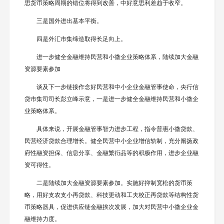
思货币策略周期的错位将得到改善，中好意思利差趋于收窄。
三是国外进出基本平衡。
四是外汇市集缔造取得长足向上。
进一步健全金融维持民营和小微企业策略体系，陆续加大金融
资源要素参加
谈及下一步链接作念好民营和中小企业金融管事使命，央行信
贷市集司司长彭立峰示意，一是进一步健全金融维持民营和小微企
业策略体系。
具体来说，开展金融管事智力进步工程，指令普惠小微贷款、
民营经济贷款合理增长。健全民营中小企业增信轨制，充分阐扬政
府性融资担保、信息分享、金融繁衍品等的积极作用，进步企业融
资可得性。
二是陆续加大金融资源要素参加。实施好抑制宽松的货币策
略，用好支农支小再贷款、科技更动和工夫校正再贷款等结构性货
币策略器具，促进供应链金融挨次发展，加大对民营中小微企业金
融维持力度。