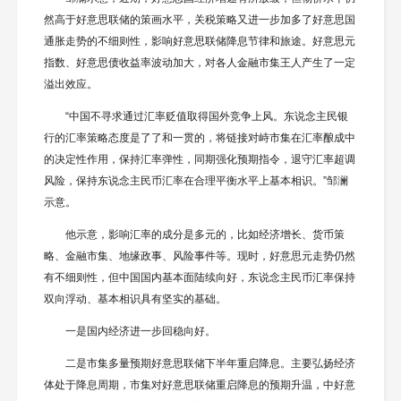
然高于好意思联储的策画水平，关税策略又进一步加多了好意思国
通胀走势的不细则性，影响好意思联储降息节律和旅途。好意思元
指数、好意思债收益率波动加大，对各人金融市集王人产生了一定
溢出效应。
“中国不寻求通过汇率贬值取得国外竞争上风。东说念主民银
行的汇率策略态度是了了和一贯的，将链接对峙市集在汇率酿成中
的决定性作用，保持汇率弹性，同期强化预期指令，退守汇率超调
风险，保持东说念主民币汇率在合理平衡水平上基本相识。”邹澜
示意。
他示意，影响汇率的成分是多元的，比如经济增长、货币策
略、金融市集、地缘政事、风险事件等。现时，好意思元走势仍然
有不细则性，但中国国内基本面陆续向好，东说念主民币汇率保持
双向浮动、基本相识具有坚实的基础。
一是国内经济进一步回稳向好。
二是市集多量预期好意思联储下半年重启降息。主要弘扬经济
体处于降息周期，市集对好意思联储重启降息的预期升温，中好意